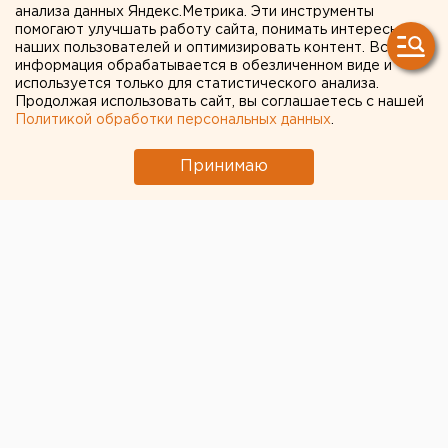
Режим ЧС ввели в
анализа данных Яндекс.Метрика. Эти инструменты
помогают улучшать работу сайта, понимать интересы
Свердловской области из-
наших пользователей и оптимизировать контент. Вся
информация обрабатывается в обезличенном виде и
за тлеющего торфяника
используется только для статистического анализа.
Продолжая использовать сайт, вы соглашаетесь с нашей
Политикой обработки персональных данных
.
Принимаю
© Главное управление МЧС России по Свердловской
области