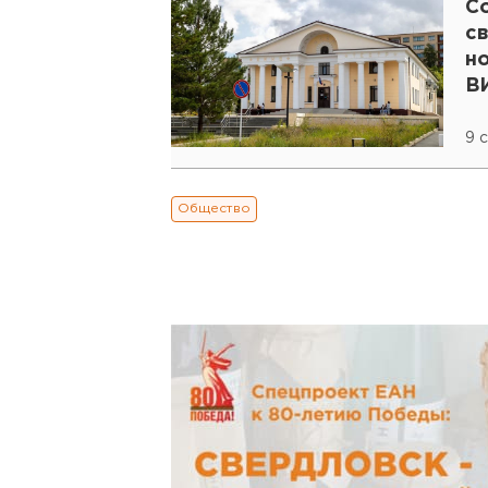
С
с
н
В
9 
Общество