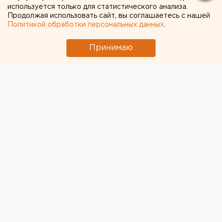
используется только для статистического анализа.
«Сталевары» потерпели поражение со счетом 1:3.
Продолжая использовать сайт, вы соглашаетесь с нашей
Политикой обработки персональных данных
.
Принимаю
Первый период остался за гостями. Подопечные
Алексея Кудашова владели инициативой, чаще
бросали и больше времени проводили в атаке — во