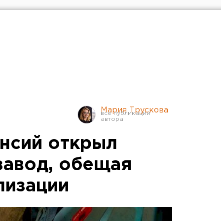
Мария Трускова
ансий открыл
завод, обещая
лизации