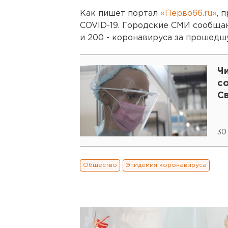
Как пишет портал
«Перво66.ru»
, 
COVID-19. Городские СМИ сообща
и 200 - коронавируса за прошедш
Ч
с
С
30
Общество
Эпидемия коронавируса