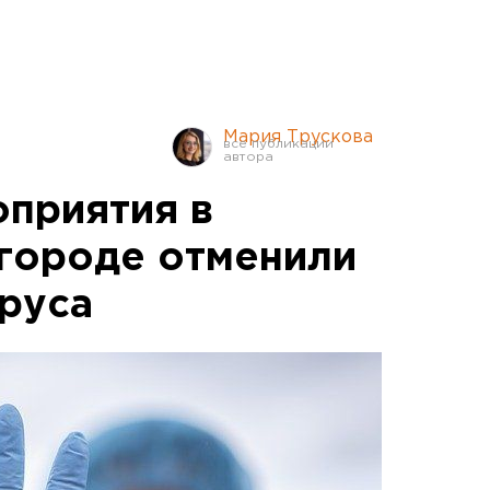
Мария Трускова
приятия в
городе отменили
ируса