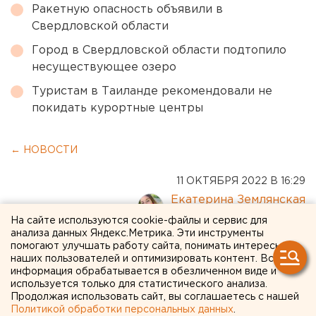
Ракетную опасность объявили в
Свердловской области
Город в Свердловской области подтопило
несуществующее озеро
Туристам в Таиланде рекомендовали не
покидать курортные центры
← НОВОСТИ
11 ОКТЯБРЯ 2022 В 16:29
Екатерина Землянская
На сайте используются cookie-файлы и сервис для
анализа данных Яндекс.Метрика. Эти инструменты
Компанию Meta* внесли в
помогают улучшать работу сайта, понимать интересы
наших пользователей и оптимизировать контент. Вся
список террористов
информация обрабатывается в обезличенном виде и
используется только для статистического анализа.
Продолжая использовать сайт, вы соглашаетесь с нашей
Политикой обработки персональных данных
.