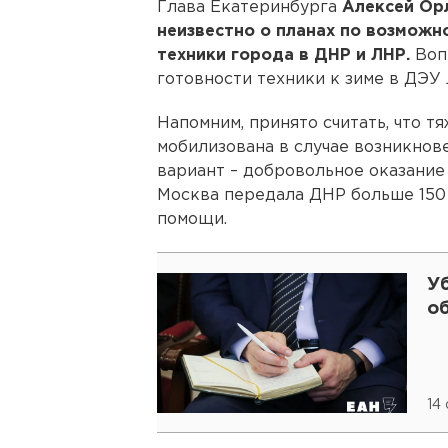
Глава Екатеринбурга
Алексей О
неизвестно о планах по возможн
техники города в ДНР и ЛНР.
Вопр
готовности техники к зиме в ДЭУ
Напомним, принято считать, что т
мобилизована в случае возникнов
вариант – добровольное оказание
Москва передала ДНР больше 150
помощи.
У
о
14