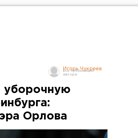
Игорь Чукреев
и уборочную
инбурга:
эра Орлова