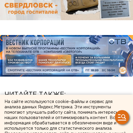
ЧИТАЙТЕ ТАКЖЕ:
На сайте используются cookie-файлы и сервис для
МИД призвал россиян готовиться к затяжной
анализа данных Яндекс.Метрика. Эти инструменты
помогают улучшать работу сайта, понимать интересы
войне
наших пользователей и оптимизировать контент. Вся
информация обрабатывается в обезличенном виде и
В Екатеринбурге горит склад Wildberries
используется только для статистического анализа.