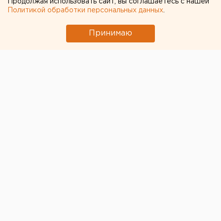
Продолжая использовать сайт, вы соглашаетесь с нашей
Чем опасны ракеты «Фламинго», которыми
Политикой обработки персональных данных
.
Украина атаковала тыловые регионы РФ
Свердловский титановый гигант получил
Принимаю
крупный убыток
Челябинцев предупредили о возможном
выходе из берегов реки Миасс
← НОВОСТИ
14 ОКТЯБРЯ 2022 В 17:11
ЕАНовости
Чиновники в Челябинской
области обсуждают слухи
об отмене своей «брони»