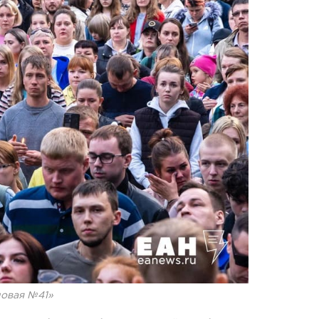
ловая №41»