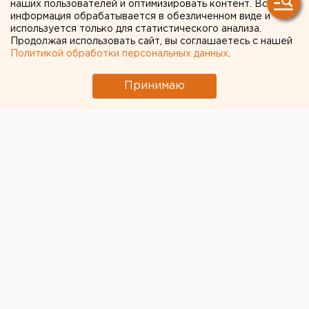
наших пользователей и оптимизировать контент. Вся
информация обрабатывается в обезличенном виде и
Ракетную опасность объявили в
используется только для статистического анализа.
Свердловской области
Продолжая использовать сайт, вы соглашаетесь с нашей
Политикой обработки персональных данных
.
← НОВОСТИ
Принимаю
18 ОКТЯБРЯ 2022 В 17:50
Мария Трускова
Уникальная лаборатория
для школьников открылась
на форуме 100+
TechnoBuild в
Екатеринбурге