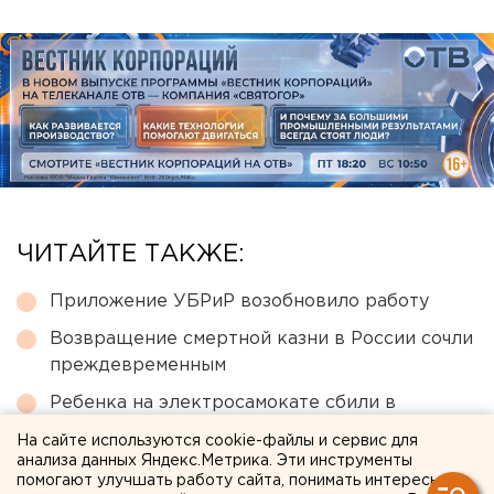
ЧИТАЙТЕ ТАКЖЕ:
Приложение УБРиР возобновило работу
Возвращение смертной казни в России сочли
преждевременным
Ребенка на электросамокате сбили в
Екатеринбурге
На сайте используются cookie-файлы и сервис для
анализа данных Яндекс.Метрика. Эти инструменты
Свердловский титановый гигант получил
помогают улучшать работу сайта, понимать интересы
крупный убыток