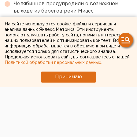
Челябинцев предупредили о возможном
выходе из берегов реки Миасс
Исторический центр Оренбурга застроят по
На сайте используются cookie-файлы и сервис для
КРТ, а история с небоскребами — на паузе
анализа данных Яндекс.Метрика. Эти инструменты
помогают улучшать работу сайта, понимать интересы
Ракетную опасность объявили в
наших пользователей и оптимизировать контент. Вся
информация обрабатывается в обезличенном виде и
Свердловской области
используется только для статистического анализа.
Продолжая использовать сайт, вы соглашаетесь с нашей
Политикой обработки персональных данных
.
← НОВОСТИ
Принимаю
24 ОКТЯБРЯ 2022 В 15:04
ЕАНовости
Единороссы тайно выбрали
заместителя руководителя
фракции в свердловском
парламенте