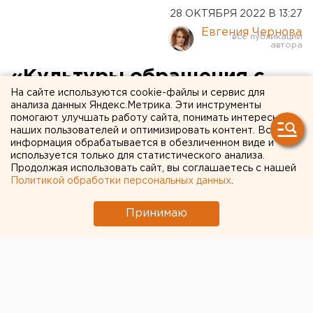
28 ОКТЯБРЯ 2022 В 13:27
Евгения Чернова
«Культуры обращения с
На сайте используются cookie-файлы и сервис для
отходами в Оренбуржье
анализа данных Яндекс.Метрика. Эти инструменты
помогают улучшать работу сайта, понимать интересы
нет ни у власти, ни у людей,
наших пользователей и оптимизировать контент. Вся
ни у бизнеса»: эколог - о
информация обрабатывается в обезличенном виде и
используется только для статистического анализа.
«мусорной» проблеме
Продолжая использовать сайт, вы соглашаетесь с нашей
Политикой обработки персональных данных
.
Московские общественники два месяца изучают,
Принимаю
почему в регионе не работает «мусорная
реформа».