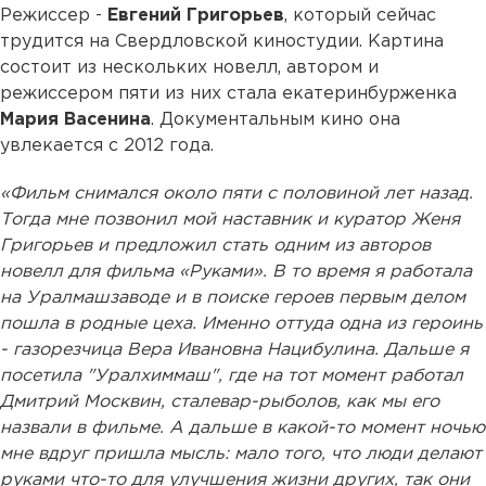
Режиссер -
Евгений Григорьев
, который сейчас
трудится на Свердловской киностудии. Картина
состоит из нескольких новелл, автором и
режиссером пяти из них стала екатеринбурженка
Мария Васенина
. Документальным кино она
увлекается с 2012 года.
«Фильм снимался около пяти с половиной лет назад.
Тогда мне позвонил мой наставник и куратор Женя
Григорьев и предложил стать одним из авторов
новелл для фильма «Руками». В то время я работала
на Уралмашзаводе и в поиске героев первым делом
пошла в родные цеха. Именно оттуда одна из героинь
- газорезчица Вера Ивановна Нацибулина. Дальше я
посетила "Уралхиммаш", где на тот момент работал
Дмитрий Москвин, сталевар-рыболов, как мы его
назвали в фильме. А дальше в какой-то момент ночью
мне вдруг пришла мысль: мало того, что люди делают
руками что-то для улучшения жизни других, так они