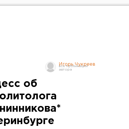
Игорь Чукреев
есс об
политолога
нинникова*
теринбурге