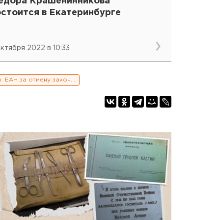
едора Крашенинникова*
остоится в Екатеринбурге
октября 2022 в 10:33
Сами вы иноагенты: ЕАН за отмену закона об иноагентах