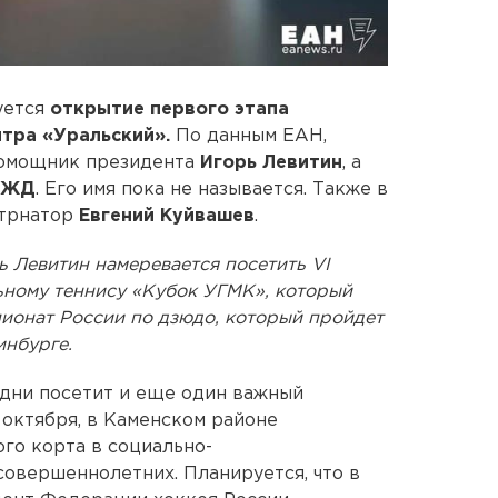
уется
открытие первого этапа
нтра «Уральский».
По данным ЕАН,
помощник президента
Игорь Левитин
, а
 РЖД
. Его имя пока не называется. Также в
етрнатор
Евгений Куйвашев
.
ь Левитин намеревается посетить VI
ному теннису «Кубок УГМК», который
мпионат России по дзюдо, который пройдет
инбурге.
и дни посетит и еще один важный
9 октября, в Каменском районе
го корта в социально-
овершеннолетних. Планируется, что в