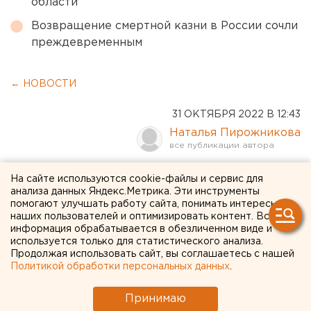
области
Возвращение смертной казни в России сочли
преждевременным
← НОВОСТИ
31 ОКТЯБРЯ 2022 В 12:43
Наталья Пирожникова
Олени учатся снимать:
На сайте используются cookie-файлы и сервис для
анализа данных Яндекс.Метрика. Эти инструменты
какое уральское кино
помогают улучшать работу сайта, понимать интересы
наших пользователей и оптимизировать контент. Вся
показали на фестивале
информация обрабатывается в обезличенном виде и
используется только для статистического анализа.
«Ойка»
Продолжая использовать сайт, вы соглашаетесь с нашей
Политикой обработки персональных данных
.
Принимаю