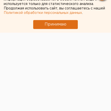
используется только для статистического анализа.
Продолжая использовать сайт, вы соглашаетесь с нашей
Политикой обработки персональных данных
.
Принимаю
Старшего сына мэра Алапаевска Свердловской
области Сайгида Билалова ранили в голову в зоне
спецоперации. Он попал под обстрел
беспилотников. Об этом сообщил глава города
на
своей странице
во «ВКонтакте».