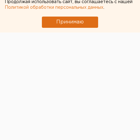
Продолжая использовать сайт, вы соглашаетесь с нашей
Политикой обработки персональных данных
.
Принимаю
Минздрав Свердловской области
планирует
потратить 148,3 млн рублей на работу санавиации.
Это следует из информации с сайта госзакупок.
По условиям техзадания, подрядчик, который