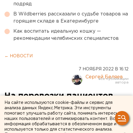
подряд
В Wildberries рассказали о судьбе товаров на
горящем складе в Екатеринбурге
Как воспитать идеальную кошку —
рекомендации челябинских специалистов
← НОВОСТИ
7 НОЯБРЯ 2022 В 16:12
Сергей Беляев
На перевозки пациентов
На сайте используются cookie-файлы и сервис для
авиацией потратят почти
анализа данных Яндекс.Метрика. Эти инструменты
помогают улучшать работу сайта, понимать интересы
150 млн рублей в
наших пользователей и оптимизировать контент. Вся
Свердловской области
информация обрабатывается в обезличенном виде и
используется только для статистического анализа.