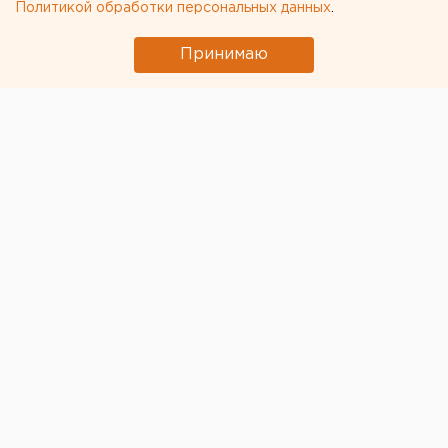
Политикой обработки персональных данных
.
Принимаю
© ЕАН
Департамент архитектуры, градостроительства и
регулирования земельных отношений
администрации Екатеринбурга
получил новое
положение о своей работе. Документ утвержден
сегодня городской думой.