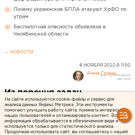
Почему украинские БПЛА атакуют УрФО по
утрам
Беспилотная опасность объявлена в
Челябинской области
← НОВОСТИ
8 НОЯБРЯ 2022 В 11:50
Анна Гринь
Из перечня задач
На сайте используются cookie-файлы и сервис для
чиновников в
анализа данных Яндекс.Метрика. Эти инструменты
помогают улучшать работу сайта, понимать интересы
Екатеринбурге исчезло
наших пользователей и оптимизировать контент. Вся
улучшение жизни горожан
информация обрабатывается в обезличенном виде и
используется только для статистического анализа.
Продолжая использовать сайт, вы соглашаетесь с нашей