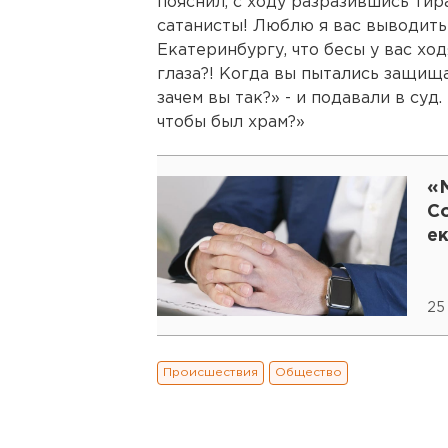
пояснил, с ходу разразившись тир
сатанисты! Люблю я вас выводить 
Екатеринбургу, что бесы у вас хо
глаза?! Когда вы пытались защищ
зачем вы так?» - и подавали в суд. 
чтобы был храм?»
«
Со
е
25
Происшествия
Общество