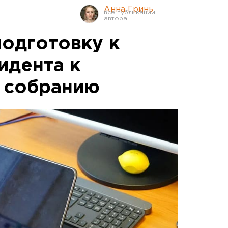
Анна Гринь
подготовку к
идента к
 собранию