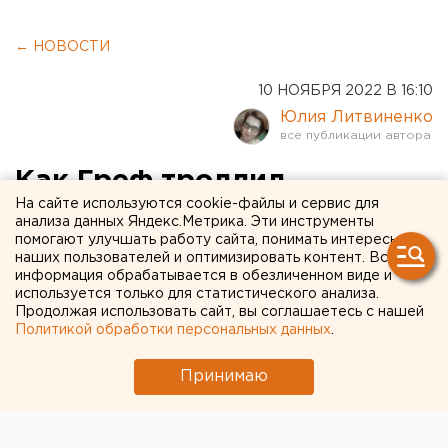
← НОВОСТИ
10 НОЯБРЯ 2022 В 16:10
Юлия Литвиненко
Как Греф троллил
На сайте используются cookie-файлы и сервис для
Набиуллину, а Костин ей
анализа данных Яндекс.Метрика. Эти инструменты
помогают улучшать работу сайта, понимать интересы
льстил: самые яркие
наших пользователей и оптимизировать контент. Вся
цитаты с главного форума
информация обрабатывается в обезличенном виде и
используется только для статистического анализа.
банкиров
Продолжая использовать сайт, вы соглашаетесь с нашей
Политикой обработки персональных данных
.
Принимаю