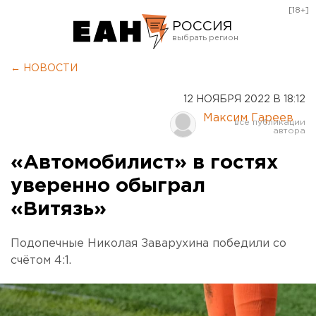
[18+]
РОССИЯ
Екатеринбург
← НОВОСТИ
Челябинск
12 НОЯБРЯ 2022 В 18:12
Курган
Максим Гареев
Оренбург
«Автомобилист» в гостях
уверенно обыграл
«Витязь»
Подопечные Николая Заварухина победили со
счётом 4:1.