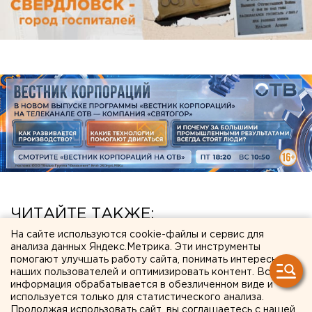
ЧИТАЙТЕ ТАКЖЕ:
На сайте используются cookie-файлы и сервис для
Исторический центр Оренбурга застроят по
анализа данных Яндекс.Метрика. Эти инструменты
помогают улучшать работу сайта, понимать интересы
КРТ, а история с небоскребами — на паузе
наших пользователей и оптимизировать контент. Вся
Сгоревший квартал в центре Оренбурга
информация обрабатывается в обезличенном виде и
используется только для статистического анализа.
застроят
Продолжая использовать сайт, вы соглашаетесь с нашей