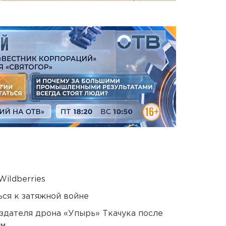
ildberries
ся к затяжной войне
оздателя дрона «Упырь» Ткачука после
ом