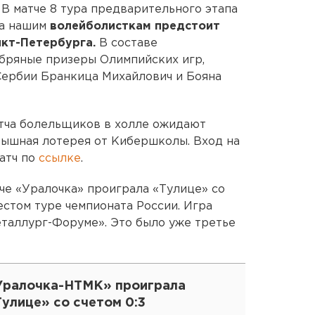
 В матче 8 тура предварительного этапа
га нашим
волейболисткам предстоит
нкт-Петербурга.
В составе
бряные призеры Олимпийских игр,
Сербии Бранкица Михайлович и Бояна
матча болельщиков в холле ожидают
рышная лотерея от Кибершколы. Вход на
матч по
ссылке
.
че «Уралочка» проиграла «Тулице» со
 шестом туре чемпионата России. Игра
таллург-Форуме». Это было уже третье
Уралочка-НТМК» проиграла
улице» со счетом 0:3