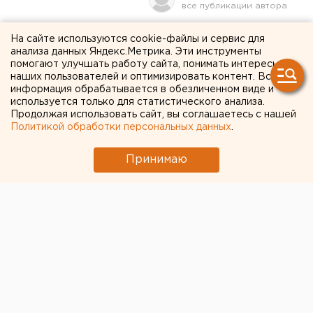
Капитализация
На сайте используются cookie-файлы и сервис для
анализа данных Яндекс.Метрика. Эти инструменты
гражданства: чего ждать от
помогают улучшать работу сайта, понимать интересы
наших пользователей и оптимизировать контент. Вся
нового курса истории
информация обрабатывается в обезличенном виде и
используется только для статистического анализа.
России в школах,
Продолжая использовать сайт, вы соглашаетесь с нашей
колледжах и вузах
Политикой обработки персональных данных
.
Принимаю