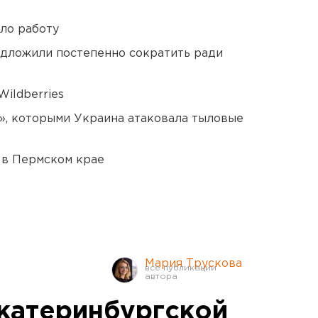
ло работу
едложили постепенно сократить ради
ildberries
», которыми Украина атаковала тыловые
 в Пермском крае
Мария Трускова
катеринбургской