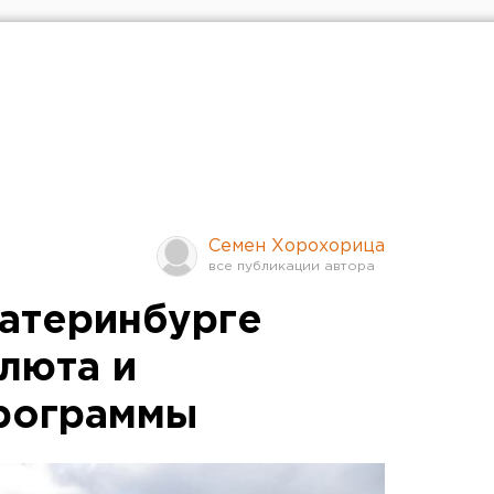
Семен Хорохорица
катеринбурге
люта и
рограммы