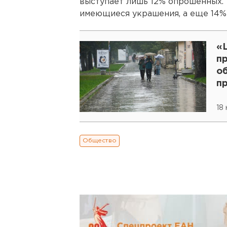
выступает лишь 12% опрошенных. 
имеющиеся украшения, а еще 14% 
«
пр
о
п
18
Общество