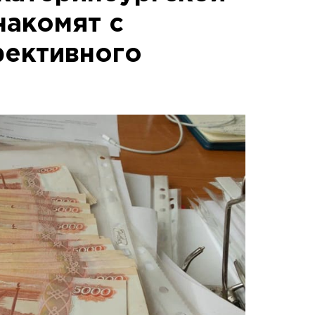
накомят с
фективного