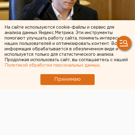
На сайте используются cookie-файлы и сервис для
анализа данных Яндекс.Метрика. Эти инструменты
помогают улучшать работу сайта, понимать интересы
наших пользователей и оптимизировать контент. Вся
информация обрабатывается в обезличенном виде и
Депутат думы Екатеринбурга Тимофей
используется только для статистического анализа.
Жуков ушел добровольцем на
Продолжая использовать сайт, вы соглашаетесь с нашей
спецоперацию
Политикой обработки персональных данных
.
22 ноября 2022 в 11:49
Принимаю
Политика
Общество
Россия в условиях мобилизации