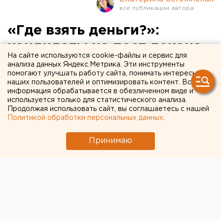
«Где взять деньги?»:
кандидаты на пост декана
На сайте используются cookie-файлы и сервис для
журфака УрФУ сошлись в
анализа данных Яндекс.Метрика. Эти инструменты
помогают улучшать работу сайта, понимать интересы
дебатах с журналистами и
наших пользователей и оптимизировать контент. Вся
информация обрабатывается в обезличенном виде и
студентами
используется только для статистического анализа.
Продолжая использовать сайт, вы соглашаетесь с нашей
Политикой обработки персональных данных
.
Принимаю