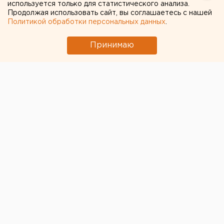
используется только для статистического анализа.
23 ноября 2022 в 10:12
Продолжая использовать сайт, вы соглашаетесь с нашей
Политикой обработки персональных данных
.
Политика
Общество
Россия в условиях мобилизации
Принимаю