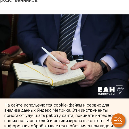
родственников.
На сайте используются cookie-файлы и сервис для
Депутат из Екатеринбурга Алексей
анализа данных Яндекс.Метрика. Эти инструменты
Вихарев отправил гуманитарную помощь в
помогают улучшать работу сайта, понимать интересы
наших пользователей и оптимизировать контент. Вся
Еланский гарнизон
информация обрабатывается в обезличенном виде и