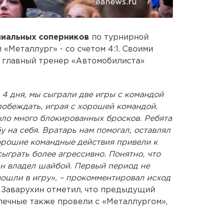
иальных соперников
по турнирной
 «Металлург» - со счетом 4:1. Своими
я главный тренер «Автомобилиста»
а 4 дня, мы сыграли две игры с командой
побеждать, играя с хорошей командой.
ыло много блокированных бросков. Ребята
 на себя. Вратарь нам помогал, оставлял
орошие командные действия привели к
сыграть более агрессивно. Понятно, что
Он владел шайбой. Первый период не
ошли в игру», – прокомментировал исход
.
Заварухин отметил, что предыдущий
опечные также провели с «Металлургом»,