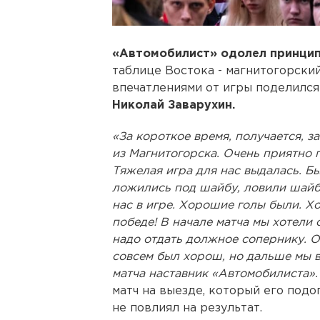
«Автомобилист» одолел принцип
таблице Востока - магнитогорский
впечатлениями от игры поделилс
Николай Заварухин.
«За короткое время, получается, з
из Магнитогорска. Очень приятно 
Тяжелая игра для нас выдалась. Б
ложились под шайбу, ловили шайбу
нас в игре. Хорошие голы были. Х
победе! В начале матча мы хотели 
надо отдать должное сопернику. 
совсем был хорош, но дальше мы в
матча наставник «Автомобилиста»
матч на выезде, который его под
не повлиял на результат.