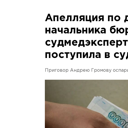
Апелляция по 
начальника бю
судмедэкспер
поступила в су
Приговор Андрею Громову оспари