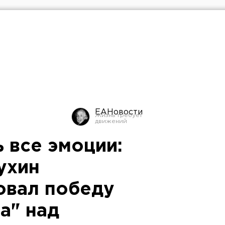
ЕАНовости
 все эмоции:
ухин
овал победу
а" над