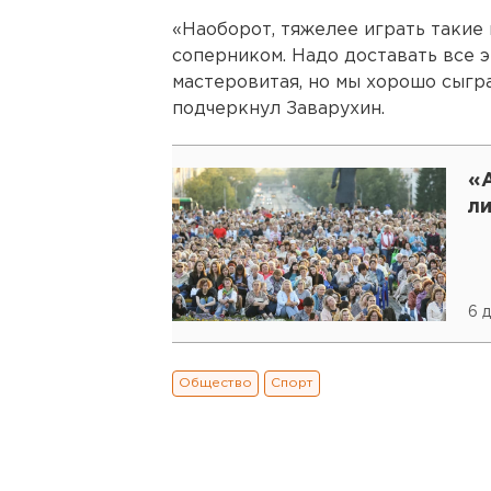
«Наоборот, тяжелее играть такие
соперником. Надо доставать все 
мастеровитая, но мы хорошо сыгра
подчеркнул Заварухин.
«
л
6 
Общество
Спорт