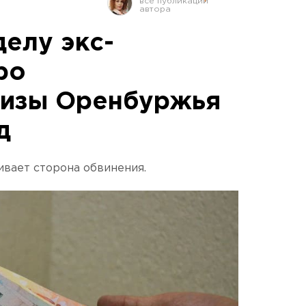
делу экс-
ро
тизы Оренбуржья
д
вает сторона обвинения.