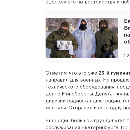
оценили его по достоинству и по
Е
В
п
о
22
Отметим, что это уже
23-й гумани
направил для военных. На прошл
технического оборудования, прод
центр Минобороны. Депутат купил
дивизии радиостанцию, рации, те
монокли. Отправил и еще одну п
Еще один большой груз депутат п
обслуживания Екатеринбурга. Пен