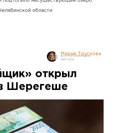
ти подтопило несуществующее озеро
Челябинской области
Мария Трускова
йщик» открыл
 в Шерегеше