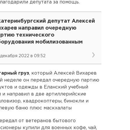
благодарили депутата за помощь.
катеринбургский депутат Алексей
ихарев направил очередную
артию технического
борудования мобилизованным
 декабря 2022 в 09:52
тарный груз
, который Алексей Вихарев
ой неделе он передал очередную партию
уктов и одежды в Еланский учебный
 и направил в две артиллерийские
пловизор, квадрокоптеры, бинокли и
олевую баню плюс маскхалаты
ередал от ветеранов бытового
сионеры купили для военных кофе, чай,