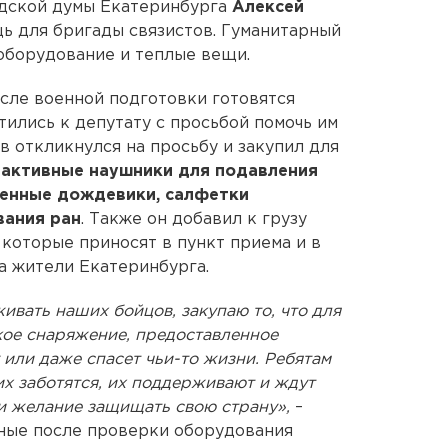
дской думы Екатеринбурга
Алексей
ь для бригады связистов. Гуманитарный
 оборудование и теплые вещи.
сле военной подготовки готовятся
тились к депутату с просьбой помочь им
в откликнулся на просьбу и закупил для
 активные наушники для подавления
ненные дождевики, салфетки
вания ран
. Также он добавил к грузу
, которые приносят в пункт приема и в
 жители Екатеринбурга.
вать наших бойцов, закупаю то, что для
кое снаряжение, предоставленное
 или даже спасет чьи-то жизни. Ребятам
них заботятся, их поддерживают и ждут
 и желание защищать свою страну»,
–
нные после проверки оборудования