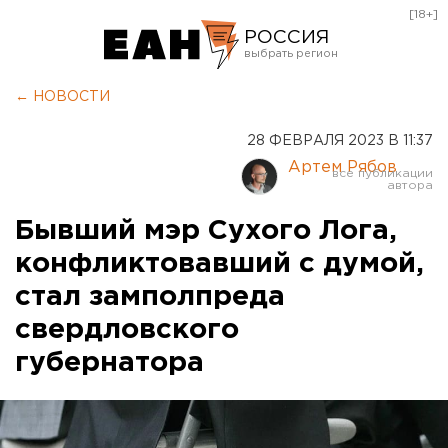
[18+]
РОССИЯ
Екатеринбург
← НОВОСТИ
Челябинск
28 ФЕВРАЛЯ 2023 В 11:37
Курган
Артем Рябов
Оренбург
Бывший мэр Сухого Лога,
конфликтовавший с думой,
стал замполпреда
свердловского
губернатора