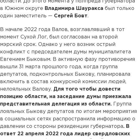
области. До этого момента у полпреда губернатора
в Южном округе
Владимира Шауракса
был только
один заместитель —
Сергей Бовт
.
В начале 2022 года Валов, возглавлявший в тот
момент Сухой Лог, был согласован на второй
мэрский срок. Однако у него возник острый
конфликт с председателем думы муниципалитета
Евгением Быковым. В активную фазу противоречия
вышли 31 марта прошлого года, когда группа
депутатов, подконтрольных Быкову, планировала
включить в состав конкурсной комиссии людей,
нелояльных Валову.
Для того чтобы довести
позицию области, на заседание думы приезжала
представительная делегация из области.
Группа
лояльных Быкову депутатов по итогам мероприятия
в социальных сетях распространила информацию о
давлении со стороны резиденции губернатора
. В
ответ 22 апреля 2022 года лидер свердловских