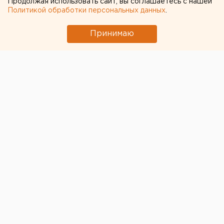
Продолжая использовать сайт, вы соглашаетесь с нашей
Политикой обработки персональных данных
.
Принимаю
С военнослужащим,
погибшим при исполнении
военного долга
в зоне СВО, простились в
Оренбургской области. Церемония прошла накануне
в Орске.
В последний путь проводили
Алмата Жуламанова.
На церемонию пришли родные, друзья, военные и
представители администрации.
«Так случается, что
первыми погибают самые