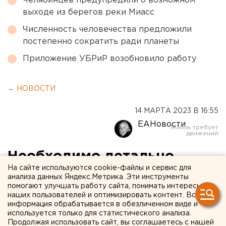
Челябинцев предупредили о возможном
выходе из берегов реки Миасс
Численность человечества предложили
постепенно сократить ради планеты
Приложение УБРиР возобновило работу
← НОВОСТИ
14 МАРТА 2023 В 16:55
ЕАНовости
Необходимо детально
На сайте используются cookie-файлы и сервис для
изучить проект:
анализа данных Яндекс.Метрика. Эти инструменты
помогают улучшать работу сайта, понимать интересы
застройщик вышел на
наших пользователей и оптимизировать контент. Вся
диалог с жителями
информация обрабатывается в обезличенном виде и
используется только для статистического анализа.
Широкой Речки в
Продолжая использовать сайт, вы соглашаетесь с нашей