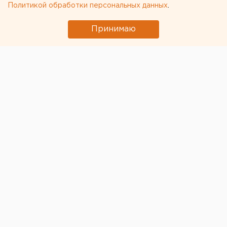
Политикой обработки персональных данных
.
Екатеринбурге. ВИДЕО
Принимаю
В Екатеринбурге со вчерашнего дня начались
работы по застройке участка
на Широкой Речке, к