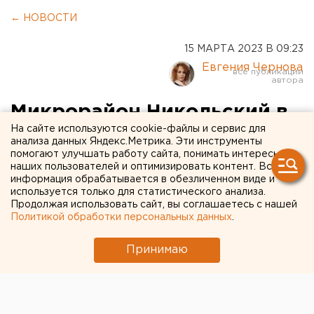
← НОВОСТИ
15 МАРТА 2023 В 09:23
Евгения Чернова
Микрорайон Никольский в
На сайте используются cookie-файлы и сервис для
Бузулуке затопило талыми
анализа данных Яндекс.Метрика. Эти инструменты
помогают улучшать работу сайта, понимать интересы
водами
наших пользователей и оптимизировать контент. Вся
информация обрабатывается в обезличенном виде и
Вода зашла в подвалы многоэтажек,
используется только для статистического анализа.
Продолжая использовать сайт, вы соглашаетесь с нашей
подбирается к частным домам.
Политикой обработки персональных данных
.
Принимаю