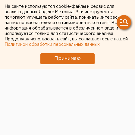
На сайте используются cookie-файлы и сервис для
анализа данных Яндекс.Метрика. Эти инструменты
помогают улучшать работу сайта, понимать интересы
наших пользователей и оптимизировать контент. Вся
информация обрабатывается в обезличенном виде и
используется только для статистического анализа.
ЧИТАЙТЕ ТАКЖЕ:
Продолжая использовать сайт, вы соглашаетесь с нашей
Политикой обработки персональных данных
.
Ракетную опасность объявили в
Свердловской области
Принимаю
МИД призвал россиян готовиться к затяжной
войне
Численность человечества предложили
постепенно сократить ради планеты
Путин назначил нового командующего
войсками ЦВО
Город в Свердловской области подтопило
несуществующее озеро