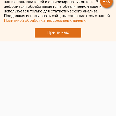
наших пользователей и оптимизировать контент. Вся
информация обрабатывается в обезличенном виде и
используется только для статистического анализа.
Продолжая использовать сайт, вы соглашаетесь с нашей
Политикой обработки персональных данных
.
Принимаю
© Пресс-служба ВИЗ-Стали
На екатеринбургской
«ВИЗ-Стали»
(входит в
Группу НЛМК) завершилась традиционная
Неделя
здоровья
. В онлайн и оффлайн мероприятиях
поучаствовали около 400 заводчан.