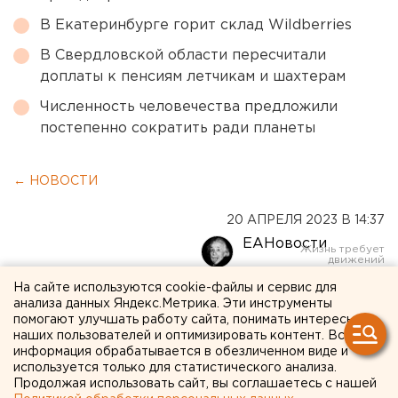
В Екатеринбурге горит склад Wildberries
В Свердловской области пересчитали
доплаты к пенсиям летчикам и шахтерам
Численность человечества предложили
постепенно сократить ради планеты
← НОВОСТИ
20 АПРЕЛЯ 2023 В 14:37
ЕАНовости
На сайте используются cookie-файлы и сервис для
Полпред президента на
анализа данных Яндекс.Метрика. Эти инструменты
помогают улучшать работу сайта, понимать интересы
Урале подвел итоги
наших пользователей и оптимизировать контент. Вся
информация обрабатывается в обезличенном виде и
строительства за 2022 год
используется только для статистического анализа.
Продолжая использовать сайт, вы соглашаетесь с нашей