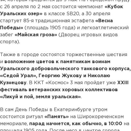
с 26 апреля по 2 мая состоится чемпионат
«Кубок
Уральских озер»
в классе SB20, а 30 апреля
стартует 85-я традиционная эстафета
«Весна
Победы»
(площадь 1905 года) и легкоатлетический
забег
«Майская гроза»
(Дворец игровых видов
спорта).
Также в городе состоятся торжественные шествия
и
возложение цветов к памятникам
воинам
Уральского добровольческого танкового корпуса,
«Седой Урал», Георгию Жукову и Николаю
Кузнецову
. В ККТ «Космос» 3 мая пройдет уже
XXIII
фестиваль ветеранских хоровых коллективов
«Ликуй и пой, земля уральская»
.
В сам День Победы в Екатеринбурге утром
состоится ритуал
«Память»
на Широкореченском
мемориале,
парад начнется, как обычно, в 10:00
на
площади 1905 года. После него в центре города