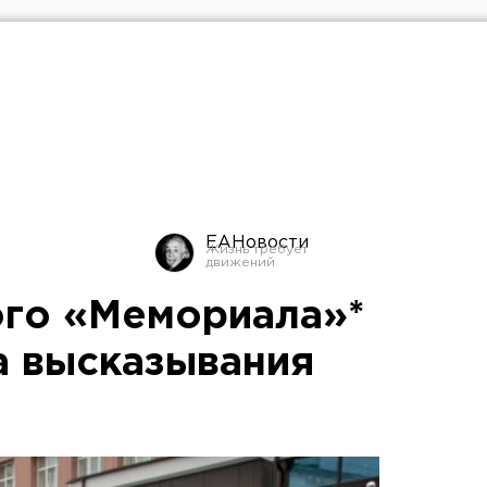
ЕАНовости
ого «Мемориала»*
а высказывания