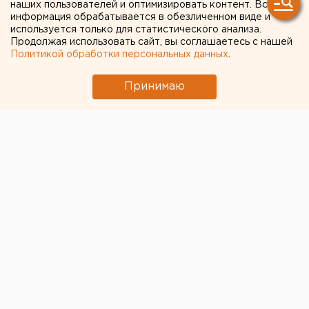
модельера Зайцева
наших пользователей и оптимизировать контент. Вся
информация обрабатывается в обезличенном виде и
рассказала о работе с
используется только для статистического анализа.
наставником. ФОТО
Продолжая использовать сайт, вы соглашаетесь с нашей
Политикой обработки персональных данных
.
Принимаю
© Разия Уразаева для ЕАН