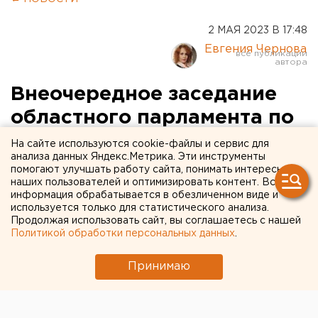
2 МАЯ 2023 В 17:48
Евгения Чернова
Внеочередное заседание
областного парламента по
вопросам бродячих собак
На сайте используются cookie-файлы и сервис для
анализа данных Яндекс.Метрика. Эти инструменты
требуют собрать
помогают улучшать работу сайта, понимать интересы
наших пользователей и оптимизировать контент. Вся
оренбургские либерал-
информация обрабатывается в обезличенном виде и
демократы
используется только для статистического анализа.
Продолжая использовать сайт, вы соглашаетесь с нашей
Политикой обработки персональных данных
.
Они хотят обсудить вопрос о выделении
дополнительных денег на отлов животных.
Принимаю