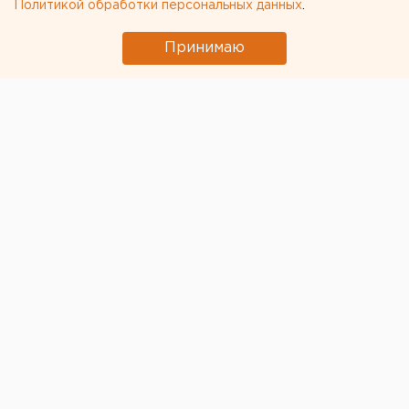
Политикой обработки персональных данных
.
изменилась
Принимаю
Область осталась на 26 месте.
По итогам 2022 года позиция Оренбургской области