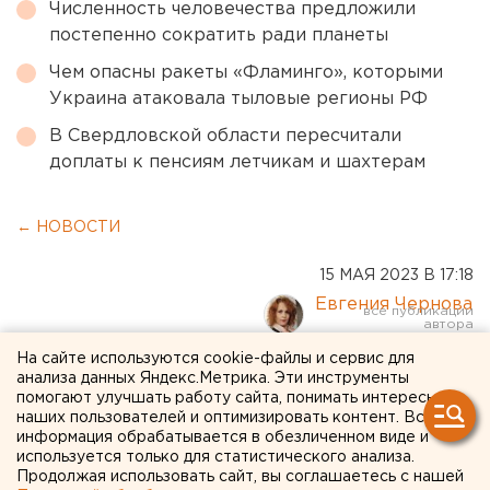
Численность человечества предложили
постепенно сократить ради планеты
Чем опасны ракеты «Фламинго», которыми
Украина атаковала тыловые регионы РФ
В Свердловской области пересчитали
доплаты к пенсиям летчикам и шахтерам
← НОВОСТИ
15 МАЯ 2023 В 17:18
Евгения Чернова
На сайте используются cookie-файлы и сервис для
Позиция Оренбуржья в
анализа данных Яндекс.Метрика. Эти инструменты
помогают улучшать работу сайта, понимать интересы
рейтинге социально-
наших пользователей и оптимизировать контент. Вся
информация обрабатывается в обезличенном виде и
экономического развития
используется только для статистического анализа.
регионов за год не
Продолжая использовать сайт, вы соглашаетесь с нашей