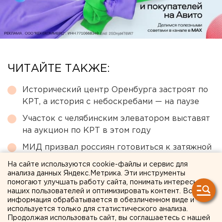
ЧИТАЙТЕ ТАКЖЕ:
Исторический центр Оренбурга застроят по
КРТ, а история с небоскребами — на паузе
Участок с челябинским элеватором выставят
на аукцион по КРТ в этом году
МИД призвал россиян готовиться к затяжной
войне
На сайте используются cookie-файлы и сервис для
анализа данных Яндекс.Метрика. Эти инструменты
Режим БПЛА-опасности ввели в Пермском
помогают улучшать работу сайта, понимать интересы
крае
наших пользователей и оптимизировать контент. Вся
информация обрабатывается в обезличенном виде и
Ракетная опасность угрожает Челябинской
используется только для статистического анализа.
области
Продолжая использовать сайт, вы соглашаетесь с нашей