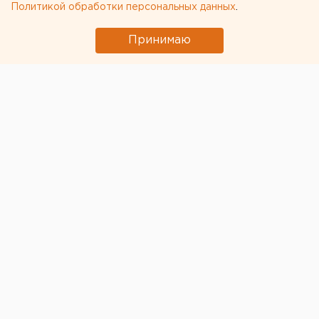
Политикой обработки персональных данных
.
← НОВОСТИ
Принимаю
5 ИЮНЯ 2023 В 11:51
Валентина Попова
При благоустройстве парка
Энгельса в Екатеринбурге
деревья вырубать не будут