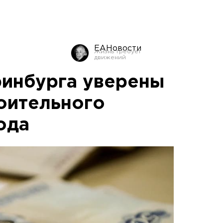
ЕАНовости
ринбурга уверены
оительного
ода