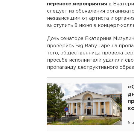
переносе мероприятия
в Екатери
следует из объявления организат
независящим от артиста и органи
выступить 8 июня в концерт-холл
Дочь сенатора Екатерина Мизулин
проверить Big Baby Tape на проп
того, общественница провела сер
просьбе исполнители удалили сво
пропаганду деструктивного образ
«О
д
п
к
5 