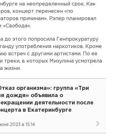
нбурге на неопределенный срок. Как
оров, концерт перенесен «по
заторов причинам». Рэпер планировал
е «Свобода».
а до этого попросила Генпрокуратуру
аганду употребления наркотиков. Кроме
ию встреч с другими артистами. По ее
и треки, в которых Мизулина усмотрела
а жизни.
тказ организма»: группа «Три
ня дождя» объявила о
рекращении деятельности после
онцерта в Екатеринбурге
июня 2023 в 15:14