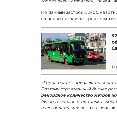
городе очень стабилен»,
- заявил ч
По данным застройщиков, кварти
на первых стадиях строительства.
3
о
С
19
«Город растет, привлекательность
Поэтому строительный бизнес раз
рекордное количество метров жил
бизнес выполняет не только свою 
налогоплательщик»
, - заключил чи