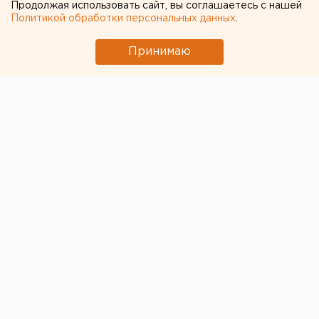
Продолжая использовать сайт, вы соглашаетесь с нашей
Политикой обработки персональных данных
.
Принимаю
© Фото из открытых источников
В Кольцово сотрудники ФСБ
задержали 39-летнего
уроженца Украины, которого подозревают в
государственной измене.
Об этом сообщает пресс-
служба управления ведомства по Свердловской