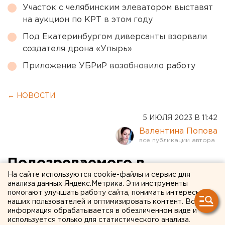
Участок с челябинским элеватором выставят
на аукцион по КРТ в этом году
Под Екатеринбургом диверсанты взорвали
создателя дрона «Упырь»
Приложение УБРиР возобновило работу
← НОВОСТИ
5 ИЮЛЯ 2023 В 11:42
Валентина Попова
Подозреваемого в
На сайте используются cookie-файлы и сервис для
государственной измене
анализа данных Яндекс.Метрика. Эти инструменты
помогают улучшать работу сайта, понимать интересы
задержали в Кольцово.
наших пользователей и оптимизировать контент. Вся
ВИДЕО
информация обрабатывается в обезличенном виде и
используется только для статистического анализа.