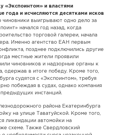
у «Экспоинтом» и властями
е года и исчисляются десятками исков
о чиновники выигрывают одно дело за
поинт» начался год назад, когда
роительство торговой галереи, начала
ера. Именно агентство ЕАН первым
онфликта, позднее подключились другие
огда местные жители проявили
или чиновников и надзорные органы к
, одержав в итоге победу. Кроме того,
урга судятся с «Экспоинтом», требуя
ярно побеждая в судах, однако компания
 предыдущих инстанций.
лезнодорожного района Екатеринбурга
йку на улице Таватуйской. Кроме того,
ся ликвидации автомойки на
 же схеме. Также Свердловский