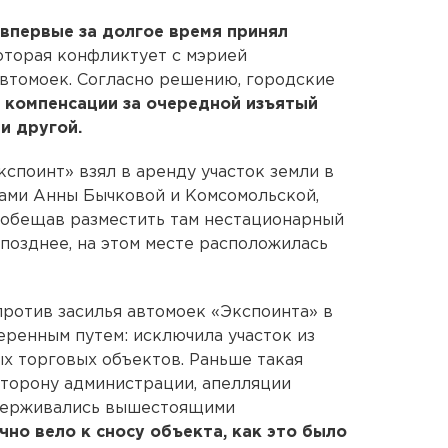
впервые за долгое время принял
которая конфликтует с мэрией
автомоек. Согласно решению, городские
 компенсации за очередной изъятый
и другой.
кспоинт» взял в аренду участок земли в
ами Анны Бычковой и Комсомольской,
ообещав разместить там нестационарный
 позднее, на этом месте расположилась
против засилья автомоек «Экспоинта» в
ренным путем: исключила участок из
х торговых объектов. Раньше такая
 сторону администрации, апелляции
держивались вышестоящими
чно вело к сносу объекта, как это было