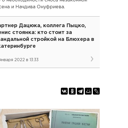
 о необходимости сноса незаконной
сена и Начдива Онуфриева.
артнер Дацюка, коллега Пыцко,
нис стоянка: кто стоит за
кандальной стройкой на Блюхера в
катеринбурге
 января 2022 в 13:33