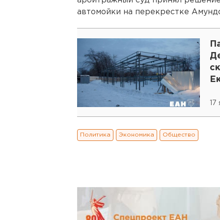
арбитражный суд принял решение
автомойки на перекрестке Амунд
П
Де
с
Е
17
Политика
Экономика
Общество