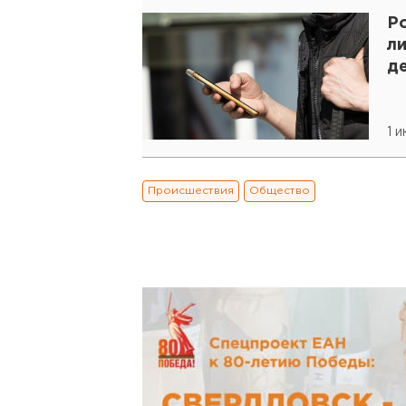
Р
л
д
1 
Происшествия
Общество