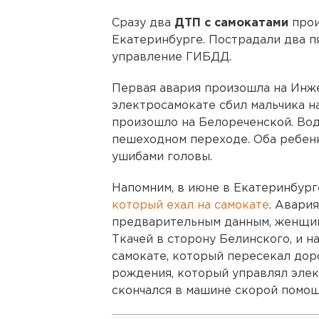
Сразу два
ДТП с самокатами
прои
Екатеринбурге. Пострадали два п
управление ГИБДД.
Первая авария произошла на Инже
электросамокате сбил мальчика н
произошло на Белореченской. Вод
пешеходном переходе. Оба ребенк
ушибами головы.
Напомним, в июне в Екатеринбур
который ехал на самокате
. Авария
предварительным данным, женщина 
Ткачей в сторону Белинского, и н
самокате, который пересекал доро
рождения, который управлял элек
скончался в машине скорой помощ