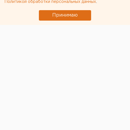
Политикой обработки персональных данных
.
Принимаю
Школа первой помощи и тактической медицины
«Спасти жизнь» обучила
навыкам первой помощи
журналистов.
Урок прошел на полигоне «Патриот»
в Верхней Пышме. Корреспондент ЕАН принял
участие в занятии.