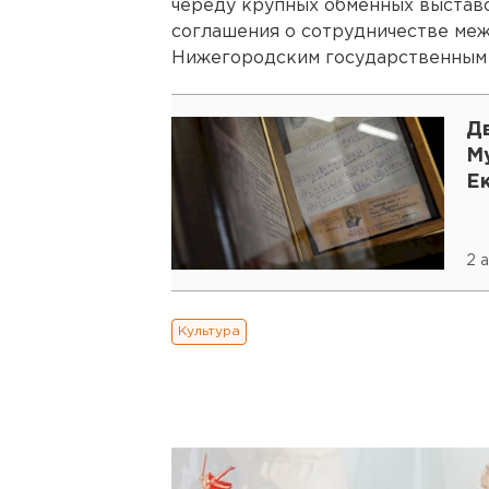
череду крупных обменных выставо
соглашения о сотрудничестве ме
Нижегородским государственным 
Д
М
Е
2 
Культура