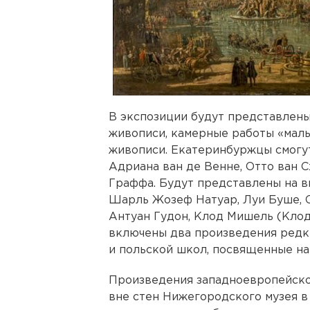
В экспозиции будут представлен
живописи, камерные работы «мал
живописи. Екатеринбуржцы смогут
Адриана ван де Венне, Отто ван С
Граффа. Будут представлены на в
Шарль Жозеф Натуар, Луи Буше, О
Антуан Гудон, Клод Мишель (Клод
включены два произведения редк
и польской школ, посвященные на
Произведения западноевропейско
вне стен Нижегородского музея в