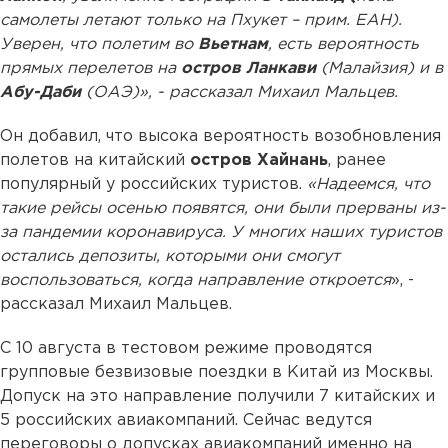
самолеты летают только на Пхукет – прим. ЕАН).
Уверен, что полетим во
Вьетнам
, есть вероятность
прямых перелетов на
остров Ланкави
(Малайзия) и в
Абу-Даби
(ОАЭ)», - рассказал Михаил Мальцев.
Он добавил, что высока вероятность возобновления
полетов на китайский
остров Хайнань
, ранее
популярный у российских туристов.
«Надеемся, что
такие рейсы осенью появятся, они были прерваны из-
за пандемии коронавируса. У многих наших туристов
остались депозиты, которыми они смогут
воспользоваться, когда направление откроется
», -
рассказал Михаил Мальцев.
С 10 августа в тестовом режиме проводятся
групповые безвизовые поездки в Китай из Москвы.
Допуск на это направление получили 7 китайских и
5 российских авиакомпаний. Сейчас ведутся
переговоры о допусках авиакомпаний именно на