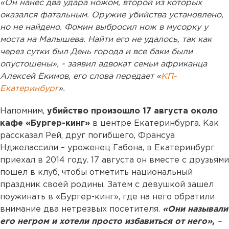
«Он нанес два удара ножом, второй из которых
оказался фатальным. Оружие убийства установлено,
но не найдено. Фомин выбросил нож в мусорку у
моста на Малышева. Найти его не удалось, так как
через сутки был День города и все баки были
опустошены», - заявил адвокат семьи африканца
Алексей Екимов, его слова передает «
КП-
Екатеринбург
».
Напомним,
убийство произошло 17 августа около
кафе «Бургер-кинг»
в центре Екатеринбурга. Как
рассказал Рей, друг погибшего, Франсуа
Нджелассили – уроженец Габона, в Екатеринбург
приехал в 2014 году. 17 августа он вместе с друзьями
пошел в клуб, чтобы отметить национальный
праздник своей родины. Затем с девушкой зашел
поужинать в «Бургер-кинг», где на него обратили
внимание два нетрезвых посетителя.
«Они называли
его негром и хотели просто избавиться от него»,
–