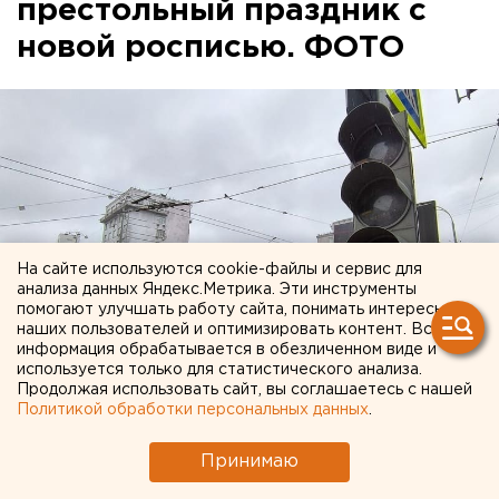
престольный праздник с
новой росписью. ФОТО
На сайте используются cookie-файлы и сервис для
анализа данных Яндекс.Метрика. Эти инструменты
помогают улучшать работу сайта, понимать интересы
наших пользователей и оптимизировать контент. Вся
информация обрабатывается в обезличенном виде и
используется только для статистического анализа.
Продолжая использовать сайт, вы соглашаетесь с нашей
Политикой обработки персональных данных
.
Принимаю
В свердловском селе Новоипатово (Сысертский
район) сегодня состоялось большое торжество —