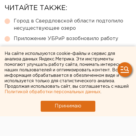
ЧИТАЙТЕ ТАКЖЕ:
Город в Свердловской области подтопило
несуществующее озеро
Приложение УБРиР возобновило работу
Федеральные компании не могут найти в
На сайте используются cookie-файлы и сервис для
Екатеринбурге земли под апартаменты
анализа данных Яндекс.Метрика. Эти инструменты
помогают улучшать работу сайта, понимать интересы
Участок с челябинским элеватором выставят
наших пользователей и оптимизировать контент. Вся
на аукцион по КРТ в этом году
информация обрабатывается в обезличенном виде и
используется только для статистического анализа.
Исторический центр Оренбурга застроят по
Продолжая использовать сайт, вы соглашаетесь с нашей
КРТ, а история с небоскребами — на паузе
Политикой обработки персональных данных
.
Принимаю
← НОВОСТИ
26 ДЕКАБРЯ 2023 В 12:03
Валентина Попова